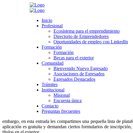
Search
Inicio
Inicio
Profesional
Profesional
Ecosistema para el emprendimiento
Ecosistema para el emprendimiento
Directorio de Emprendedores
Directorio de Emprendedores
>
Novedades
>
Noticias boletín Egresados
>
Conozca 8 plataformas p
Oportunidades de empleo con LinkedIn
Oportunidades de empleo con LinkedIn
Formación
Formación
Conozca 8 plataformas para búsqueda de e
Formación
Formación
Becas para el exterior
Becas para el exterior
Comunidad
Comunidad
mayo 30, 2022
Bienvenido Nuevo Egresado
Bienvenido Nuevo Egresado
Category:
Noticias boletín Egresados
Asociaciones de Egresados
Asociaciones de Egresados
Leave a comment
Egresados Destacados
Egresados Destacados
Trámites
Trámites
Institucional
Institucional
¿Se ha preguntado alguna vez cómo funcionan organizaciones como UN
Misional
Misional
del mundo, fundadas con el propósito de resolver o contribuir a la
Encuesta única
Encuesta única
presentes en casi cualquier rincón del mundo y tienen las puertas abi
Contacto
Contacto
Preguntas frecuentes
Preguntas frecuentes
En el mundo interconectado en el que vivimos, encontrar empleo se 
embargo, en esta entrada les compartimos una pequeña lista de plataf
aplicación es gratuita y demandan ciertos formularios de inscripción,
títulos en el exterior.