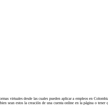
ara búsqueda de empleo nacional y global
mpleo nacional y global
ICEF? Estas y muchas instituciones para las causas sociales, son ag
 disminución del daño que genera una problemática social o ambiental
ertas en todo momento para contratar personal.
ha convertido en una tarea competitiva en la que la amplia variedad
ormas virtuales desde las cuales pueden aplicar a empleos en Colombia 
 bien sean estos la creación de una cuenta online en la página o tener