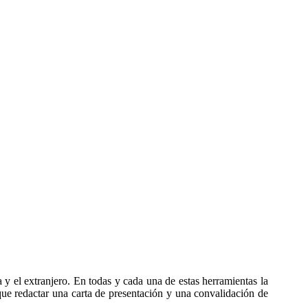
encias de la Organización de Naciones Unidas o de gobiernos
. Estas agencia cuentan con equipos de trabajo heterogéneos,
 de plataformas hace difícil escoger por dónde empezar. Sin
y el extranjero. En todas y cada una de estas herramientas la
 que redactar una carta de presentación y una convalidación de