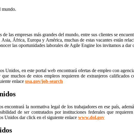
el mundo.
nas de las empresas más grandes del mundo, entre sus clientes se encu
n Asia, África, Europa y América, muchas de estas vacantes están rela
ocer las oportunidades laborales de Agile Engine los invitamos a dar c
dos Unidos, en este portal web encontrará ofertas de empleo con agenci
r que muchos de estos empleos requieren de extranjeros calificados c
uiente enlace
usa.gov/job-search
nidos
encontrará la normativa legal de los trabajadores en ese país, ademá
sibilidad de ser contratados por instituciones federales que requier
s Unidos dar click en el siguiente enlace
www.dol.gov
nidos