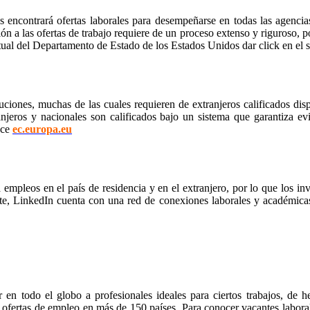
ncontrará ofertas laborales para desempeñarse en todas las agencias d
ión a las ofertas de trabajo requiere de un proceso extenso y riguroso, 
tual del Departamento de Estado de los Estados Unidos dar click en el 
ones, muchas de las cuales requieren de extranjeros calificados dispu
njeros y nacionales son calificados bajo un sistema que garantiza evi
ace
ec.europa.eu
a empleos en el país de residencia y en el extranjero, por lo que los in
e, LinkedIn cuenta con una red de conexiones laborales y académicas 
 en todo el globo a profesionales ideales para ciertos trabajos, de
ofertas de empleo en más de 150 países. Para conocer vacantes laborale