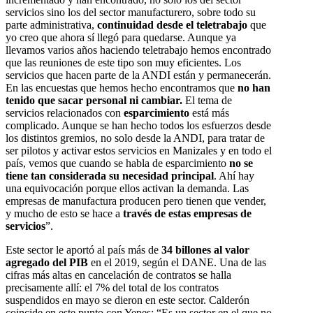
servicios sino los del sector manufacturero, sobre todo su
parte administrativa,
continuidad desde el teletrabajo
que
yo creo que ahora sí llegó para quedarse. Aunque ya
llevamos varios años haciendo teletrabajo hemos encontrado
que las reuniones de este tipo son muy eficientes. Los
servicios que hacen parte de la ANDI están y permanecerán.
En las encuestas que hemos hecho encontramos que
no han
tenido que sacar personal ni cambiar.
El tema de
servicios relacionados con
esparcimiento
está más
complicado. Aunque se han hecho todos los esfuerzos desde
los distintos gremios, no solo desde la ANDI, para tratar de
ser pilotos y activar estos servicios en Manizales y en todo el
país, vemos que cuando se habla de esparcimiento
no se
tiene tan considerada su necesidad principal
. Ahí hay
una equivocación porque ellos activan la demanda. Las
empresas de manufactura producen pero tienen que vender,
y mucho de esto se hace a
través de estas empresas de
servicios
”.
Este sector le aportó al país más de
34 billones al valor
agregado del PIB
en el 2019, según el DANE. Una de las
cifras más altas en cancelación de contratos se halla
precisamente allí: el 7% del total de los contratos
suspendidos en mayo se dieron en este sector. Calderón
coincide en este punto con Yepes: “Es un sector en el que no