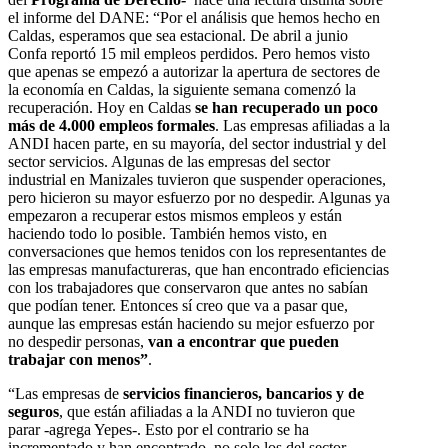
el informe del DANE: “Por el análisis que hemos hecho en
Caldas, esperamos que sea estacional. De abril a junio
Confa reportó 15 mil empleos perdidos. Pero hemos visto
que apenas se empezó a autorizar la apertura de sectores de
la economía en Caldas, la siguiente semana comenzó la
recuperación. Hoy en Caldas
se han recuperado un poco
más de 4.000 empleos formales
. Las empresas afiliadas a la
ANDI hacen parte, en su mayoría, del sector industrial y del
sector servicios. Algunas de las empresas del sector
industrial en Manizales tuvieron que suspender operaciones,
pero hicieron su mayor esfuerzo por no despedir. Algunas ya
empezaron a recuperar estos mismos empleos y están
haciendo todo lo posible. También hemos visto, en
conversaciones que hemos tenidos con los representantes de
las empresas manufactureras, que han encontrado eficiencias
con los trabajadores que conservaron que antes no sabían
que podían tener. Entonces sí creo que va a pasar que,
aunque las empresas están haciendo su mejor esfuerzo por
no despedir personas,
van a encontrar que pueden
trabajar con menos”
.
“Las empresas de
servicios financieros, bancarios y de
seguros
, que están afiliadas a la ANDI no tuvieron que
parar -agrega Yepes-. Esto por el contrario se ha
incrementado y han encontrado, no solo los del sector