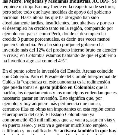
las Micro, Pequeñas y Medianas Industrias, ACOPI-
. Se
requiere un impulso muy fuerte en la reapertura de sectores,
pero sobre todo que haya medidas de apoyo del gobierno
nacional. Hasta ahora las que ha otorgado han sido
absolutamente tardías, insuficientes, inequitativas y por eso
el desempleo ha crecido tanto en la región, comparado por
ejemplo con países como Perú, donde el desempleo ha
crecido 3 puntos porcentuales, es decir, tres veces menos
que en Colombia. Pero ha sido porque el gobierno ha
invertido más del 12% del producto interno bruto en atender
la crisis; en Colombia estamos hablando de que el gobierno
ha invertido algo así como el 4%”.
En el punto sobre la inversión del Estado, Arenas coincide
con Calderón. Para el Presidente del Comité Intergremial de
Caldas la “esperanza en este panorama es la redimensión
que pueda tomar el
gasto público en Colombia
: que la
nación, los departamentos y los municipios entiendan que es
necesario gastar en inversión. Esto significa que, por
ejemplo, y hoy adquiere más pertinencia que nunca,
cerramos filas en obras tan importantes en esta región como
el aeropuerto del café. El Estado Colombiano ya
comprometió 428 mil millones que se van a gastar en vías y
en puerto aéreo, y esto va a generar muchísimo empleo,
calificado y no calificado. Se
activará también lo que hay