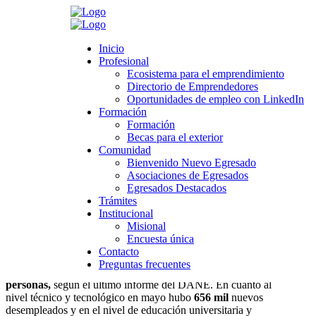
Search
Inicio
Inicio
Profesional
Profesional
Ecosistema para el emprendimiento
Ecosistema para el emprendimiento
Directorio de Emprendedores
Directorio de Emprendedores
>
Novedades
>
Profesional
>
Egresados U. Caldas hacen una
Oportunidades de empleo con LinkedIn
Oportunidades de empleo con LinkedIn
lectura de la crisis del mercado laboral
Formación
Formación
Formación
Formación
Egresados U. Caldas hacen una lectura de
Becas para el exterior
Becas para el exterior
Comunidad
la crisis del mercado laboral
Comunidad
Bienvenido Nuevo Egresado
Bienvenido Nuevo Egresado
Asociaciones de Egresados
Asociaciones de Egresados
julio 27, 2020
Egresados Destacados
Egresados Destacados
Category:
Profesional
,
Noticias boletín Egresados
Trámites
Trámites
Leave a comment
Institucional
Institucional
Misional
Misional
En abril de este año 1 millón y medio de personas perdieron
Encuesta única
Encuesta única
su empleo; en mayo más de 700.000. Sumando estas con la
Contacto
Contacto
cifra de desempleados que ya venían de tiempo atrás, el total
Preguntas frecuentes
Preguntas frecuentes
asciende en la actualidad a más de
4 millones 800 mil
personas,
según el último informe del DANE. En cuanto al
nivel técnico y tecnológico en mayo hubo
656 mil
nuevos
desempleados
y en el nivel de educación universitaria y