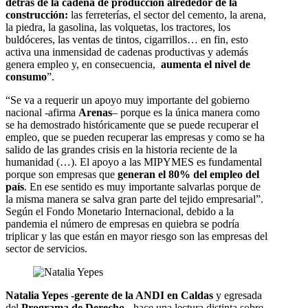
detrás de la cadena de producción alrededor de la
construcción:
las ferreterías, el sector del cemento, la arena,
la piedra, la gasolina, las volquetas, los tractores, los
buldóceres,
las ventas de tintos, cigarrillos… en fin, esto
activa una inmensidad de cadenas productivas y además
genera empleo y, en consecuencia,
aumenta el nivel de
consumo
”.
“Se va a requerir un apoyo muy importante del gobierno
nacional -afirma
Arenas
– porque es la única manera como
se ha demostrado históricamente que se puede recuperar el
empleo, que se pueden recuperar las empresas y como se ha
salido de las grandes crisis en la historia reciente de la
humanidad (…). El apoyo a las MIPYMES es fundamental
porque son empresas que
generan el 80% del empleo del
país
. En ese sentido es muy importante salvarlas porque de
la misma manera se salva gran parte del tejido empresarial”.
Según el Fondo Monetario Internacional, debido a la
pandemia el número de empresas en quiebra se podría
triplicar y las que están en mayor riesgo son las empresas del
sector de servicios.
Natalia Yepes -gerente de la ANDI en Caldas
y egresada
del
Programa de Derecho-
hace una lectura distinta sobre